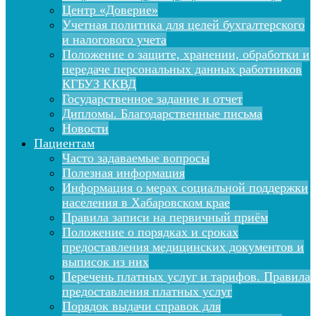
Центр «Доверие»
Учетная политика для целей бухгалтерского
и налогового учета
Положение о защите, хранении, обработки и
передаче персональных данных работников
КГБУЗ ККВД
Государственное задание и отчет
Дипломы. Благодарственные письма
Новости
Пациентам
Часто задаваемые вопросы
Полезная информация
Информация о мерах социальной поддержки
населения в Хабаровском крае
Правила записи на первичный приём
Положение о порядках и сроках
предоставления медицинских документов и
выписок из них
Перечень платных услуг и тарифов. Правила
предоставления платных услуг
Порядок выдачи справок для