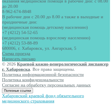
оказания медицинской помощи в рабочие дни: с 08.00
до 20.00
8-962-674-8848
В рабочие дни с 20.00 до 8.00 а также в выходные и
праздничные дни:
(медицинская помощь детскому населению)
+7 (4212) 54-52-65
(медицинская помощь взрослому населению)
+7 (4212) 53-88-89
680006, г. Хабаровск, ул. Ангарская, 5
Схема проезда
Написать письмо
© 2026
Краевой кожно-венерологический диспансер
г. Хабаровска
. Все права защищены.
Политика информационной безопасности
Политика конфиденциальности
Согласие на обработку персональных данных
Полезные ссылки
Хабаровский краевой фонд обязательного
медицинского страхования