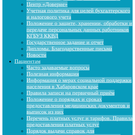
Центр «Доверие»
Учетная политика для целей бухгалтерского
и налогового учета
Положение о защите, хранении, обработки и
передаче персональных данных работников
КГБУЗ ККВД
Государственное задание и отчет
Дипломы. Благодарственные письма
Новости
Пациентам
Часто задаваемые вопросы
Полезная информация
Информация о мерах социальной поддержки
населения в Хабаровском крае
Правила записи на первичный приём
Положение о порядках и сроках
предоставления медицинских документов и
выписок из них
Перечень платных услуг и тарифов. Правила
предоставления платных услуг
Порядок выдачи справок для