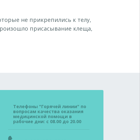
оторые не прикрепились к телу,
и произошло присасывание клеща,
Телефоны "Горячей линии" по
вопросам качества оказания
медицинской помощи в
рабочие дни: с 08.00 до 20.00