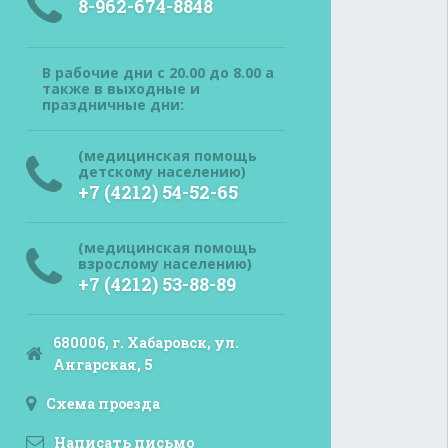
8-962-674-8848
В рабочие дни с 20.00 до 8.00 а
также в выходные и
праздничные дни:
(медицинская помощь
детскому населению)
+7 (4212) 54-52-65
(медицинская помощь
взрослому населению)
+7 (4212) 53-88-89
680006, г. Хабаровск, ул.
Ангарская, 5
Схема проезда
Написать письмо