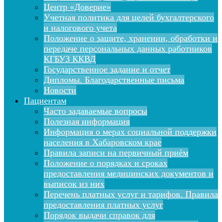
Центр «Доверие»
Учетная политика для целей бухгалтерского
и налогового учета
Положение о защите, хранении, обработки и
передаче персональных данных работников
КГБУЗ ККВД
Государственное задание и отчет
Дипломы. Благодарственные письма
Новости
Пациентам
Часто задаваемые вопросы
Полезная информация
Информация о мерах социальной поддержки
населения в Хабаровском крае
Правила записи на первичный приём
Положение о порядках и сроках
предоставления медицинских документов и
выписок из них
Перечень платных услуг и тарифов. Правила
предоставления платных услуг
Порядок выдачи справок для