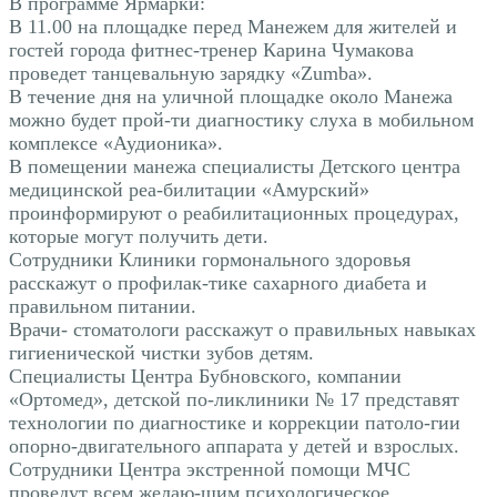
В программе Ярмарки:
В 11.00 на площадке перед Манежем для жителей и
гостей города фитнес-тренер Карина Чумакова
проведет танцевальную зарядку «Zumba».
В течение дня на уличной площадке около Манежа
можно будет прой-ти диагностику слуха в мобильном
комплексе «Аудионика».
В помещении манежа специалисты Детского центра
медицинской реа-билитации «Амурский»
проинформируют о реабилитационных процедурах,
которые могут получить дети.
Сотрудники Клиники гормонального здоровья
расскажут о профилак-тике сахарного диабета и
правильном питании.
Врачи- стоматологи расскажут о правильных навыках
гигиенической чистки зубов детям.
Специалисты Центра Бубновского, компании
«Ортомед», детской по-ликлиники № 17 представят
технологии по диагностике и коррекции патоло-гии
опорно-двигательного аппарата у детей и взрослых.
Сотрудники Центра экстренной помощи МЧС
проведут всем желаю-щим психологическое