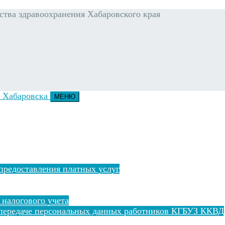
тва здравоохранения Хабаровского края
МЕНЮ
предоставления платных услуг
 налогового учета
 передаче персональных данных работников КГБУЗ ККВД