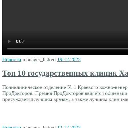
Новости
manager_hkkvd
19.12.2023
Топ 10 государственных клиник Х
Поликлиническое отделение № 1 Краевого кожно-венеро
ПроДокторов. Премия ПроДокторов является общенаци
присуждается лучшим врачам, а также лучшим клиникам, 
Новости
manager_hkkvd
12.12.2023