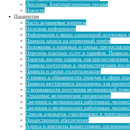
Дипломы. Благодарственные письма
Новости
Пациентам
Часто задаваемые вопросы
Полезная информация
Информация о мерах социальной поддержки н
Правила записи на первичный приём
Положение о порядках и сроках предоставле
Перечень платных услуг и тарифов. Правила 
Порядок выдачи справок для предоставления
Правила подготовки к диагностическим иссл
Правила и сроки госпитализации
О правах и обязанностях граждан в сфере ох
Правила внутреннего распорядка для пациен
О возможности получения медицинской помо
Страховые медицинские организации
Сведения о медицинских работниках диспан
Сведения о медицинских работниках диспанс
Список адвокатов участвующих в деятельнос
Лекарственное обеспечение
Адреса и контакты вышестоящих организаци