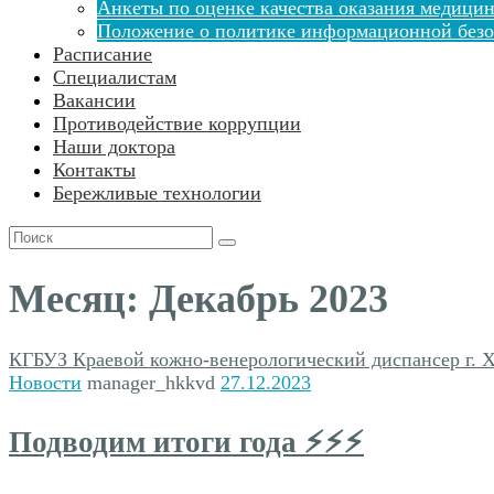
Анкеты по оценке качества оказания медицин
Положение о политике информационной безо
Расписание
Специалистам
Вакансии
Противодействие коррупции
Наши доктора
Контакты
Бережливые технологии
Поиск
для:
Месяц:
Декабрь 2023
КГБУЗ Краевой кожно-венерологический диспансер г. 
Новости
manager_hkkvd
27.12.2023
Подводим итоги года ⚡️⚡️⚡️