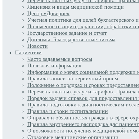
Перечень платных услуг и тарифов. Правила 
Лицензия и виды медицинской помощи
Центр «Доверие»
Учетная политика для целей бухгалтерского и
Положение о защите, хранении, обработки и
Государственное задание и отчет
Дипломы. Благодарственные письма
Новости
Пациентам
Часто задаваемые вопросы
Полезная информация
Информация о мерах социальной поддержки н
Правила записи на первичный приём
Положение о порядках и сроках предоставле
Перечень платных услуг и тарифов. Правила 
Порядок выдачи справок для предоставления
Правила подготовки к диагностическим иссл
Правила и сроки госпитализации
О правах и обязанностях граждан в сфере ох
Правила внутреннего распорядка для пациен
О возможности получения медицинской помо
Страховые медицинские организации