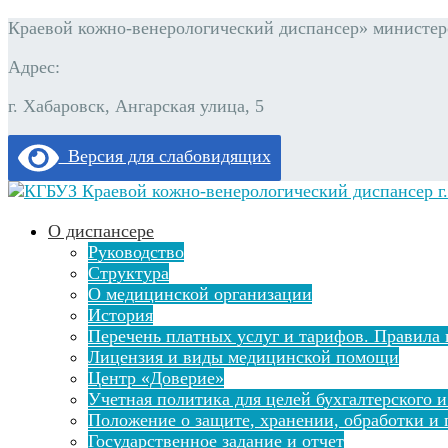
Краевой кожно-венерологический диспансер» министерс
Адрес:
г. Хабаровск, Ангарская улица, 5
Версия для слабовидящих
О диспансере
Руководство
Структура
О медицинской организации
История
Перечень платных услуг и тарифов. Правила 
Лицензия и виды медицинской помощи
Центр «Доверие»
Учетная политика для целей бухгалтерского и
Положение о защите, хранении, обработки и
Государственное задание и отчет