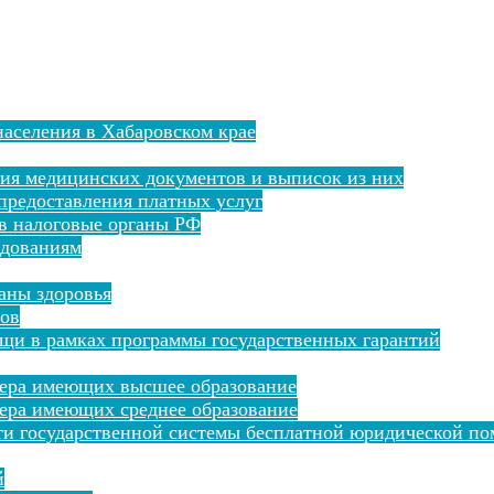
аселения в Хабаровском крае
ния медицинских документов и выписок из них
предоставления платных услуг
 в налоговые органы РФ
едованиям
раны здоровья
тов
щи в рамках программы государственных гарантий
сера имеющих высшее образование
ера имеющих среднее образование
ти государственной системы бесплатной юридической по
й