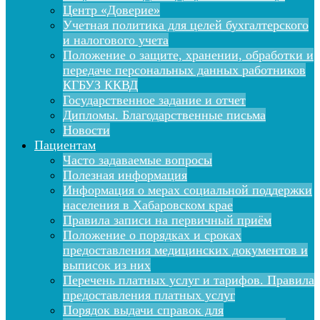
Центр «Доверие»
Учетная политика для целей бухгалтерского
и налогового учета
Положение о защите, хранении, обработки и
передаче персональных данных работников
КГБУЗ ККВД
Государственное задание и отчет
Дипломы. Благодарственные письма
Новости
Пациентам
Часто задаваемые вопросы
Полезная информация
Информация о мерах социальной поддержки
населения в Хабаровском крае
Правила записи на первичный приём
Положение о порядках и сроках
предоставления медицинских документов и
выписок из них
Перечень платных услуг и тарифов. Правила
предоставления платных услуг
Порядок выдачи справок для