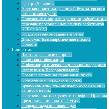
Центр «Доверие»
Учетная политика для целей бухгалтерского
и налогового учета
Положение о защите, хранении, обработки и
передаче персональных данных работников
КГБУЗ ККВД
Государственное задание и отчет
Дипломы. Благодарственные письма
Новости
Пациентам
Часто задаваемые вопросы
Полезная информация
Информация о мерах социальной поддержки
населения в Хабаровском крае
Правила записи на первичный приём
Положение о порядках и сроках
предоставления медицинских документов и
выписок из них
Перечень платных услуг и тарифов. Правила
предоставления платных услуг
Порядок выдачи справок для