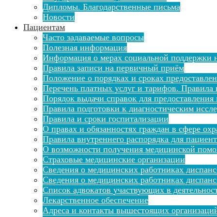
Дипломы. Благодарственные письма
Новости
Пациентам
Часто задаваемые вопросы
Полезная информация
Информация о мерах социальной поддержки н
Правила записи на первичный приём
Положение о порядках и сроках предоставле
Перечень платных услуг и тарифов. Правила 
Порядок выдачи справок для предоставления
Правила подготовки к диагностическим иссл
Правила и сроки госпитализации
О правах и обязанностях граждан в сфере ох
Правила внутреннего распорядка для пациен
О возможности получения медицинской помо
Страховые медицинские организации
Сведения о медицинских работниках диспан
Сведения о медицинских работниках диспанс
Список адвокатов участвующих в деятельнос
Лекарственное обеспечение
Адреса и контакты вышестоящих организаци