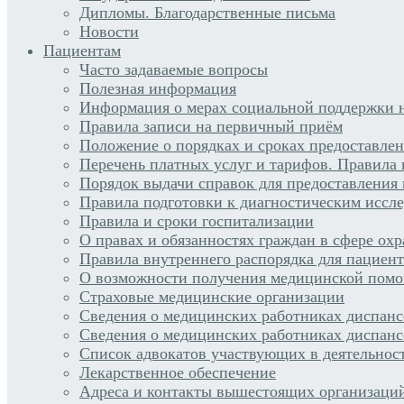
Дипломы. Благодарственные письма
Новости
Пациентам
Часто задаваемые вопросы
Полезная информация
Информация о мерах социальной поддержки н
Правила записи на первичный приём
Положение о порядках и сроках предоставле
Перечень платных услуг и тарифов. Правила 
Порядок выдачи справок для предоставления
Правила подготовки к диагностическим иссл
Правила и сроки госпитализации
О правах и обязанностях граждан в сфере ох
Правила внутреннего распорядка для пациен
О возможности получения медицинской помо
Страховые медицинские организации
Сведения о медицинских работниках диспан
Сведения о медицинских работниках диспанс
Список адвокатов участвующих в деятельнос
Лекарственное обеспечение
Адреса и контакты вышестоящих организаци