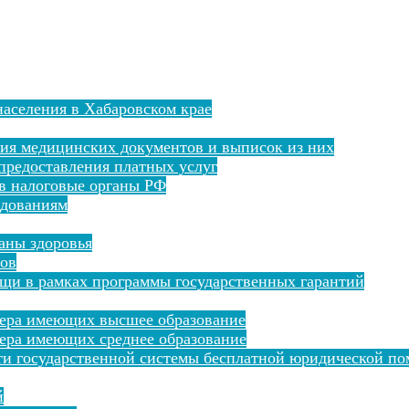
аселения в Хабаровском крае
ния медицинских документов и выписок из них
предоставления платных услуг
 в налоговые органы РФ
едованиям
раны здоровья
тов
щи в рамках программы государственных гарантий
сера имеющих высшее образование
ера имеющих среднее образование
ти государственной системы бесплатной юридической по
й