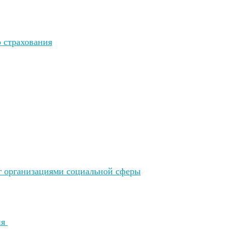
 страхования
уг организациями социальной сферы
ия