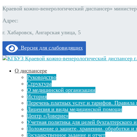
Краевой кожно-венерологический диспансер» министерс
Адрес:
г. Хабаровск, Ангарская улица, 5
Версия для слабовидящих
О диспансере
Руководство
Структура
О медицинской организации
История
Перечень платных услуг и тарифов. Правила 
Лицензия и виды медицинской помощи
Центр «Доверие»
Учетная политика для целей бухгалтерского и
Положение о защите, хранении, обработки и
Государственное задание и отчет