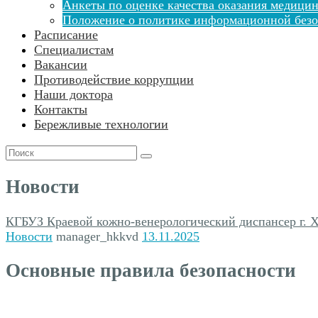
Анкеты по оценке качества оказания медицин
Положение о политике информационной безо
Расписание
Специалистам
Вакансии
Противодействие коррупции
Наши доктора
Контакты
Бережливые технологии
Поиск
для:
Новости
КГБУЗ Краевой кожно-венерологический диспансер г. 
Новости
manager_hkkvd
13.11.2025
Основные правила безопасности