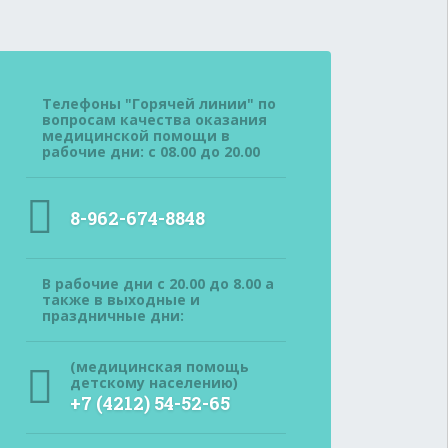
Телефоны "Горячей линии" по
вопросам качества оказания
медицинской помощи в
рабочие дни: с 08.00 до 20.00
8-962-674-8848
В рабочие дни с 20.00 до 8.00 а
также в выходные и
праздничные дни:
(медицинская помощь
детскому населению)
+7 (4212) 54-52-65