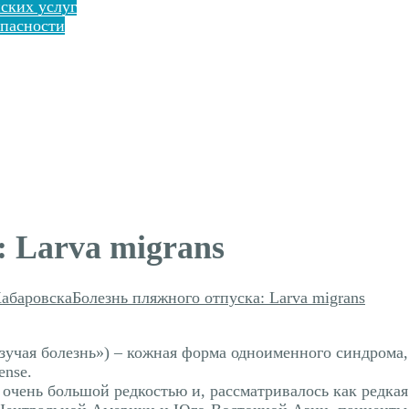
ских услуг
пасности
 Larva migrans
Хабаровска
Болезнь пляжного отпуска: Larva migrans
олзучая болезнь») – кожная форма одноименного синдро
ense.
 очень большой редкостью и, рассматривалось как редкая 