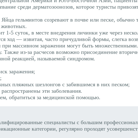
 Центральной Америки и Юго-Восточной Азии, пациенты
олевание среди дерматозоонозов, которое туристы привоз
Яйца гельминтов созревают в почве или песке, обычно 
и животных.
 1-5 суток, в месте внедрения личинки уже через неско
ся ход — извитая, часто причудливой формы, слегка в
ы при массивном заражении могут быть множественными.
 Также из-за расчесов возможно присоединение вторич
чной реакцией, называемой синдромом.
иск заражения;
;
жных пляжных шезлонгов с забившимся в них песком;
е распространены эти заболевания.
ем, обратиться за медицинской помощью.
алифицированные специалисты с большим профессиональ
икационные категории, регулярно проходят усовершенст