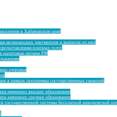
аселения в Хабаровском крае
ния медицинских документов и выписок из них
предоставления платных услуг
 в налоговые органы РФ
едованиям
раны здоровья
тов
щи в рамках программы государственных гарантий
сера имеющих высшее образование
ера имеющих среднее образование
ти государственной системы бесплатной юридической по
й