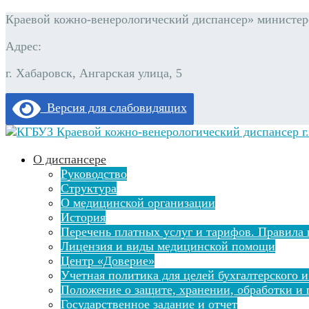
Краевой кожно-венерологический диспансер» министерс
Адрес:
г. Хабаровск, Ангарская улица, 5
Версия для слабовидящих
О диспансере
Руководство
Структура
О медицинской организации
История
Перечень платных услуг и тарифов. Правила 
Лицензия и виды медицинской помощи
Центр «Доверие»
Учетная политика для целей бухгалтерского и
Положение о защите, хранении, обработки и
Государственное задание и отчет