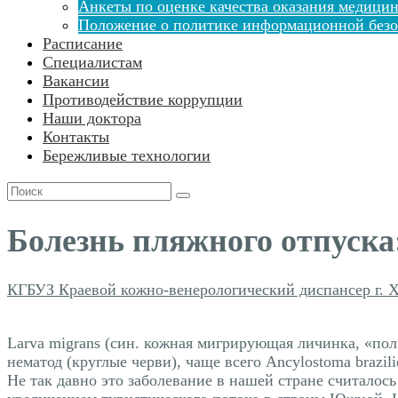
Анкеты по оценке качества оказания медицин
Положение о политике информационной безо
Расписание
Специалистам
Вакансии
Противодействие коррупции
Наши доктора
Контакты
Бережливые технологии
Поиск
для:
Болезнь пляжного отпуска:
КГБУЗ Краевой кожно-венерологический диспансер г. 
Larva migrans (син. кожная мигрирующая личинка, «п
нематод (круглые черви), чаще всего Ancylostoma brazili
Не так давно это заболевание в нашей стране считалось