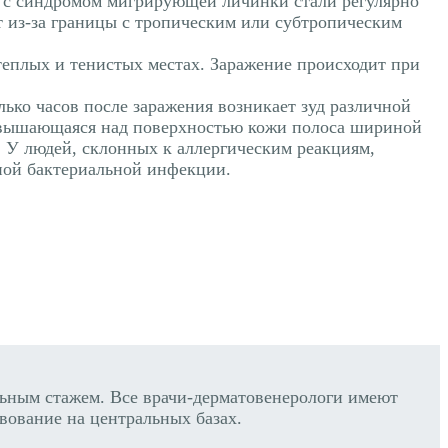
 с синдромом мигрирующей личинки стали регулярно
ят из-за границы с тропическим или субтропическим
теплых и тенистых местах. Заражение происходит при
лько часов после заражения возникает зуд различной
озвышающаяся над поверхностью кожи полоса шириной
 У людей, склонных к аллергическим реакциям,
ной бактериальной инфекции.
ным стажем. Все врачи-дерматовенерологи имеют
вование на центральных базах.