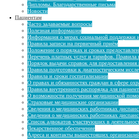
Дипломы. Благодарственные письма
Новости
Пациентам
Часто задаваемые вопросы
Полезная информация
Информация о мерах социальной поддержки н
Правила записи на первичный приём
Положение о порядках и сроках предоставле
Перечень платных услуг и тарифов. Правила 
Порядок выдачи справок для предоставления
Правила подготовки к диагностическим иссл
Правила и сроки госпитализации
О правах и обязанностях граждан в сфере ох
Правила внутреннего распорядка для пациен
О возможности получения медицинской помо
Страховые медицинские организации
Сведения о медицинских работниках диспан
Сведения о медицинских работниках диспанс
Список адвокатов участвующих в деятельнос
Лекарственное обеспечение
Адреса и контакты вышестоящих организаци