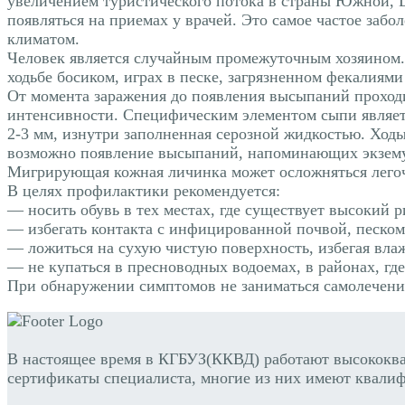
увеличением туристического потока в страны Южной,
появляться на приемах у врачей. Это самое частое заб
климатом.
Человек является случайным промежуточным хозяином. 
ходьбе босиком, играх в песке, загрязненном фекалиям
От момента заражения до появления высыпаний проходит
интенсивности. Специфическим элементом сыпи являет
2-3 мм, изнутри заполненная серозной жидкостью. Ход
возможно появление высыпаний, напоминающих экзему.
Мигрирующая кожная личинка может осложняться лего
В целях профилактики рекомендуется:
— носить обувь в тех местах, где существует высокий р
— избегать контакта с инфицированной почвой, песком
— ложиться на сухую чистую поверхность, избегая вла
— не купаться в пресноводных водоемах, в районах, гд
При обнаружении симптомов не заниматься самолечени
В настоящее время в КГБУЗ(ККВД) работают высококв
сертификаты специалиста, многие из них имеют квалиф