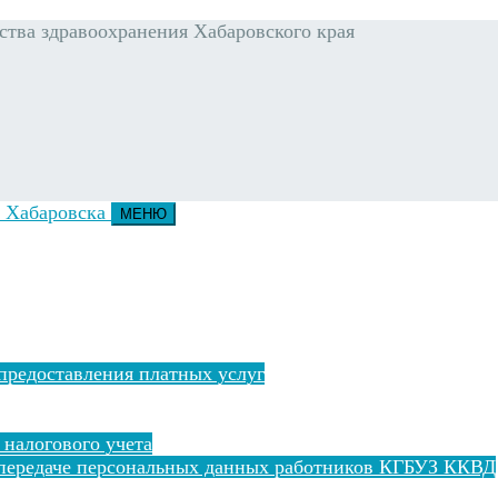
тва здравоохранения Хабаровского края
МЕНЮ
предоставления платных услуг
 налогового учета
 передаче персональных данных работников КГБУЗ ККВД