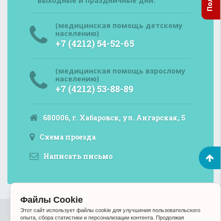
выходные и праздничные дни:
(медицинская помощь детскому
населению)
+7 (4212) 54-52-65
(медицинская помощь взрослому
населению)
+7 (4212) 53-88-89
680006, г. Хабаровск, ул. Ангарская, 5
Схема проезда
Написать письмо
Файлы Cookie
Этот сайт использует файлы cookie для улучшения пользовательского
© 2026
Краевой кожно-венерологический диспансер г.
опыта, сбора статистики и персонализации контента. Продолжая