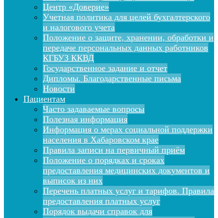
Центр «Доверие»
Учетная политика для целей бухгалтерского
и налогового учета
Положение о защите, хранении, обработки и
передаче персональных данных работников
КГБУЗ ККВД
Государственное задание и отчет
Дипломы. Благодарственные письма
Новости
Пациентам
Часто задаваемые вопросы
Полезная информация
Информация о мерах социальной поддержки
населения в Хабаровском крае
Правила записи на первичный приём
Положение о порядках и сроках
предоставления медицинских документов и
выписок из них
Перечень платных услуг и тарифов. Правила
предоставления платных услуг
Порядок выдачи справок для