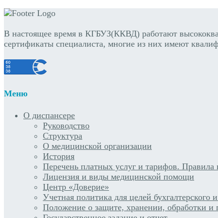
В настоящее время в КГБУЗ(ККВД) работают высококв
сертификаты специалиста, многие из них имеют квалиф
Меню
О диспансере
Руководство
Структура
О медицинской организации
История
Перечень платных услуг и тарифов. Правила 
Лицензия и виды медицинской помощи
Центр «Доверие»
Учетная политика для целей бухгалтерского и
Положение о защите, хранении, обработки и
Государственное задание и отчет