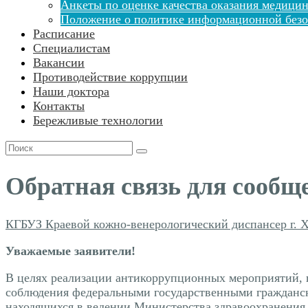
Анкеты по оценке качества оказания медицин
Положение о политике информационной безо
Расписание
Специалистам
Вакансии
Противодействие коррупции
Наши доктора
Контакты
Бережливые технологии
Поиск
для:
Обратная связь для сообщ
КГБУЗ Краевой кожно-венерологический диспансер г. 
Уважаемые заявители!
В целях реализации антикоррупционных мероприятий,
соблюдения федеральными государственными гражданск
находящихся в ведении Министерства здравоохранения Х