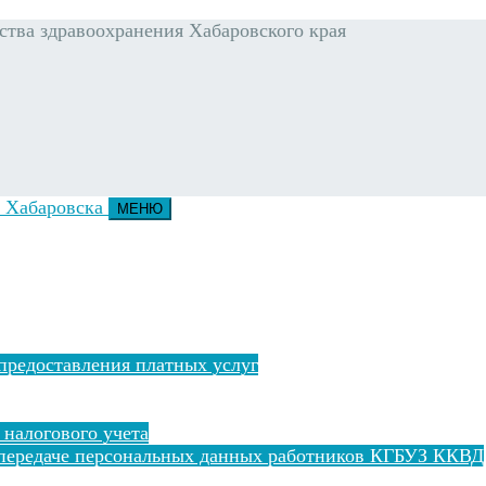
тва здравоохранения Хабаровского края
МЕНЮ
предоставления платных услуг
 налогового учета
 передаче персональных данных работников КГБУЗ ККВД