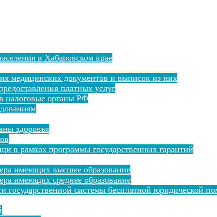
аселения в Хабаровском крае
ния медицинских документов и выписок из них
предоставления платных услуг
 в налоговые органы РФ
едованиям
раны здоровья
тов
щи в рамках программы государственных гарантий
сера имеющих высшее образование
ера имеющих среднее образование
ти государственной системы бесплатной юридической по
й