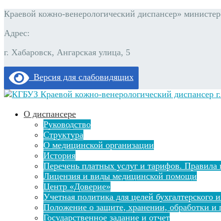
Краевой кожно-венерологический диспансер» министерс
Адрес:
г. Хабаровск, Ангарская улица, 5
Версия для слабовидящих
О диспансере
Руководство
Структура
О медицинской организации
История
Перечень платных услуг и тарифов. Правила 
Лицензия и виды медицинской помощи
Центр «Доверие»
Учетная политика для целей бухгалтерского и
Положение о защите, хранении, обработки и
Государственное задание и отчет