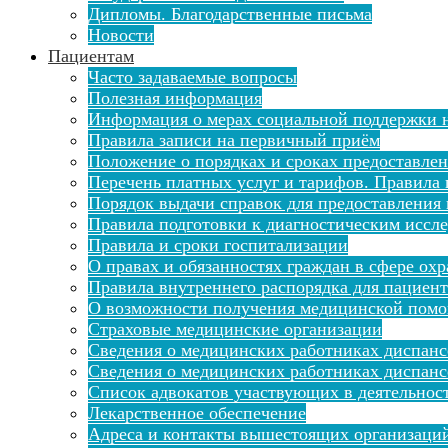
Дипломы. Благодарственные письма
Новости
Пациентам
Часто задаваемые вопросы
Полезная информация
Информация о мерах социальной поддержки н
Правила записи на первичный приём
Положение о порядках и сроках предоставле
Перечень платных услуг и тарифов. Правила 
Порядок выдачи справок для предоставления
Правила подготовки к диагностическим иссл
Правила и сроки госпитализации
О правах и обязанностях граждан в сфере ох
Правила внутреннего распорядка для пациен
О возможности получения медицинской помо
Страховые медицинские организации
Сведения о медицинских работниках диспан
Сведения о медицинских работниках диспанс
Список адвокатов участвующих в деятельнос
Лекарственное обеспечение
Адреса и контакты вышестоящих организаци