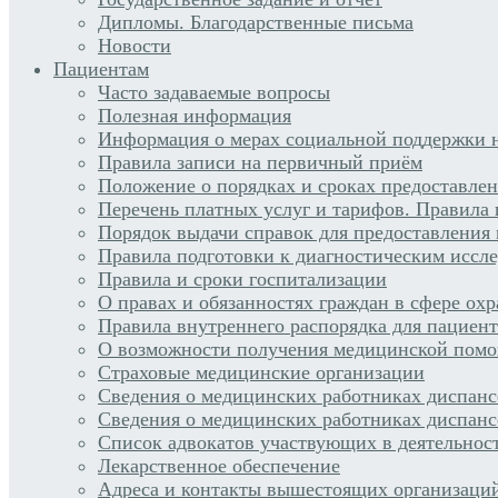
Дипломы. Благодарственные письма
Новости
Пациентам
Часто задаваемые вопросы
Полезная информация
Информация о мерах социальной поддержки н
Правила записи на первичный приём
Положение о порядках и сроках предоставле
Перечень платных услуг и тарифов. Правила 
Порядок выдачи справок для предоставления
Правила подготовки к диагностическим иссл
Правила и сроки госпитализации
О правах и обязанностях граждан в сфере ох
Правила внутреннего распорядка для пациен
О возможности получения медицинской помо
Страховые медицинские организации
Сведения о медицинских работниках диспан
Сведения о медицинских работниках диспанс
Список адвокатов участвующих в деятельнос
Лекарственное обеспечение
Адреса и контакты вышестоящих организаци